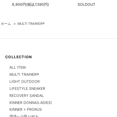
6,900円(税込7,590円)
SOLDOUT
ホーム
>
MULTI TRAINER®
COLLECTION
ALL ITEM
MULTI TRAINER®
LIGHT OUTDOOR
LIFESTYLE SNEAKER
RECOVERY SANDAL
KINNER DONNA(LADIES)
KINNER × PRORUS
環境への取り組み