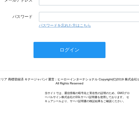
メールアドレス
パスワード
パスワードを忘れた方はこちら
ナー イタリア 商標登録済 キナージャパン/ 運営：ヒーローインターナショナル Copyright(C)2019 株
All Rights Reserved
当サイトでは、通信情報の暗号化と実在性の証明のため、GMOグロ
ーバルサイン株式会社のSSLサーバ証明書を使用しております。 セ
キュアシールより、サーバ証明書の検証結果をご確認ください。